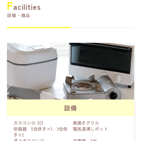
F
acilities
設備・備品
設備
ガスコンロ 3口
魚焼きグリル
炊飯器 5合炊き×1、3合炊
電気湯沸しポット
き×2
卓上ガスコンロ
冷蔵庫 2台