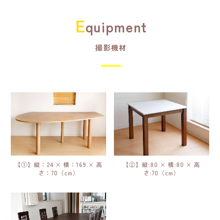
E
quipment
撮影機材
【①】縦：24 × 横：169 × 高
【②】縦:80 × 横:80 × 高
さ：70（cm）
さ:70（cm）