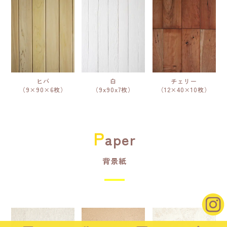
ヒバ
白
チェリー
（9×90×6枚）
（9x90x7枚）
（12×40×10枚）
P
aper
背景紙