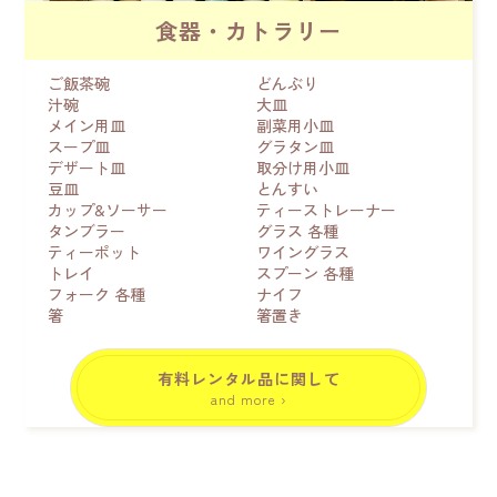
食器・カトラリー
ご飯茶碗
どんぶり
汁碗
大皿
メイン用皿
副菜用小皿
スープ皿
グラタン皿
デザート皿
取分け用小皿
豆皿
とんすい
カップ&ソーサー
ティーストレーナー
タンブラー
グラス 各種
ティーポット
ワイングラス
トレイ
スプーン 各種
フォーク 各種
ナイフ
箸
箸置き
有料レンタル品に関して
and more ›