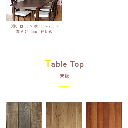
【③】縦:95 × 横:150～260 ×
高さ:74（cm）伸長式
T
able Top
天板