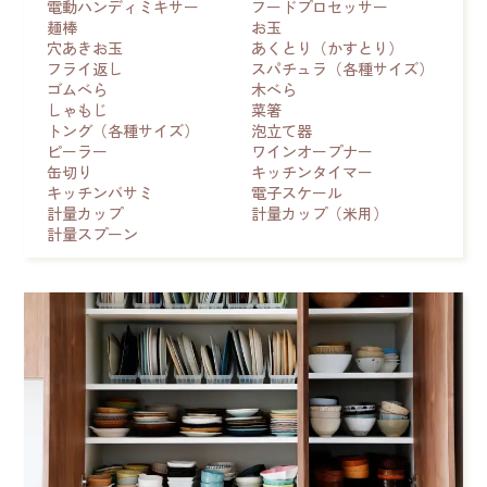
電動ハンディミキサー
フードプロセッサー
麺棒
お玉
穴あきお玉
あくとり（かすとり）
フライ返し
スパチュラ（各種サイズ）
ゴムべら
木べら
しゃもじ
菜箸
トング（各種サイズ）
泡立て器
ピーラー
ワインオープナー
缶切り
キッチンタイマー
キッチンバサミ
電子スケール
計量カップ
計量カップ（米用）
計量スプーン