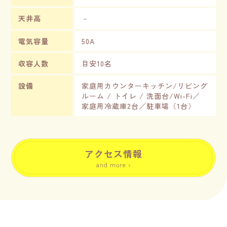
天井高
－
電気容量
50A
収容人数
目安10名
設備
家庭用カウンターキッチン/リビング
ルーム / トイレ / 洗面台/Wi-Fi／
家庭用冷蔵庫2台／駐車場（1台）
アクセス情報
and more ›