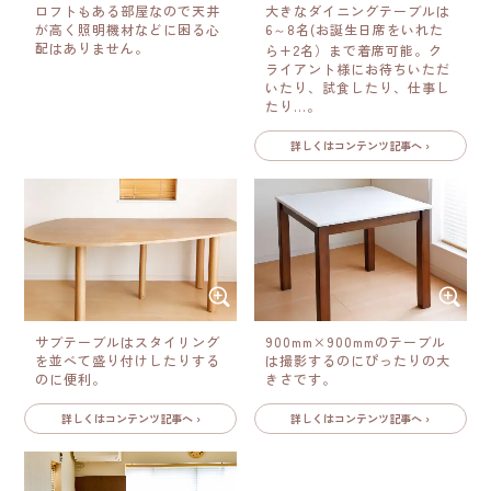
ロフトもある部屋なので天井
大きなダイニングテーブルは
が高く照明機材などに困る心
6～8名(お誕生日席をいれた
配はありません。
ら+2名）まで着席可能。ク
ライアント様にお待ちいただ
いたり、試食したり、仕事し
たり…。
詳しくはコンテンツ記事へ ›
サブテーブルはスタイリング
900mm×900mmのテーブル
を並べて盛り付けしたりする
は撮影するのにぴったりの大
のに便利。
きさです。
詳しくはコンテンツ記事へ ›
詳しくはコンテンツ記事へ ›