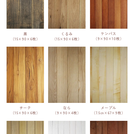
ケンパス
黒
くるみ
（9×90×10枚）
（15×90×6枚）
（15×90×6枚）
チーク
なら
メープル
（15×90×6枚）
（9×90×4枚）
（7.5㎝×67×9枚）