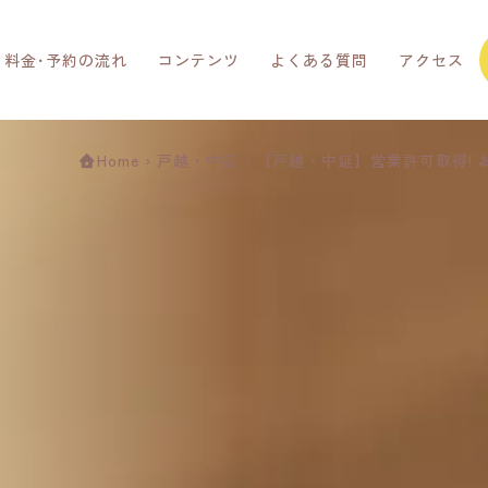
料金･予約の流れ
コンテンツ
よくある質問
アクセス
Home
›
戸越・中延
›
【戸越・中延】営業許可取得!